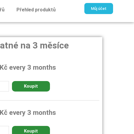
Můj účet
řů
Přehled produktů
atné na 3 měsíce
Kč
every 3 months
Koupit
Kč
every 3 months
Koupit